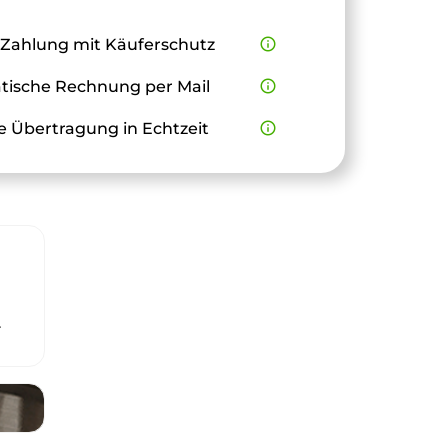
 Zahlung mit Käuferschutz
info_outline
ische Rechnung per Mail
info_outline
e Übertragung in Echtzeit
info_outline
r