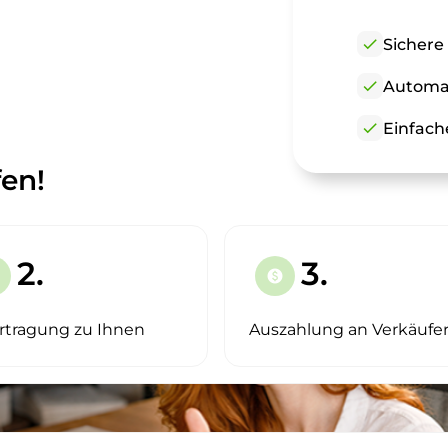
check
Sichere
check
Automat
check
Einfach
en!
2.
3.
paid
rtragung zu Ihnen
Auszahlung an Verkäufe