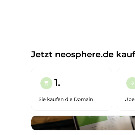
Jetzt neosphere.de kauf
1.
shopping_cart
arrow_forward
Sie kaufen die Domain
Übe