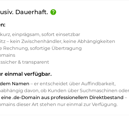
usiv. Dauerhaft.
help
n:
kurz, einprägsam, sofort einsetzbar
sitz – kein Zwischenhändler, keine Abhängigkeiten
e Rechnung, sofortige Übertragung
Domains
ssicher & transparent
r einmal verfügbar.
it dem Namen
– er entscheidet über Auffindbarkeit,
unabhängig davon, ob Kunden über Suchmaschinen ode
t eine .de-Domain aus professionellem Direktbestand
–
Domains dieser Art stehen nur einmal zur Verfügung.